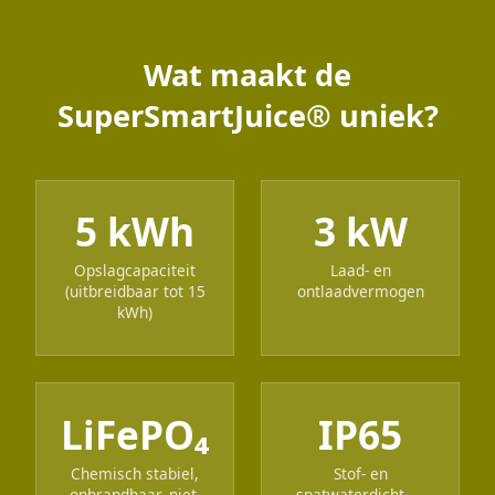
Wat maakt de
SuperSmartJuice® uniek?
5 kWh
3 kW
Opslagcapaciteit
Laad- en
(uitbreidbaar tot 15
ontlaadvermogen
kWh)
LiFePO₄
IP65
Chemisch stabiel,
Stof- en
onbrandbaar, niet-
spatwaterdicht —